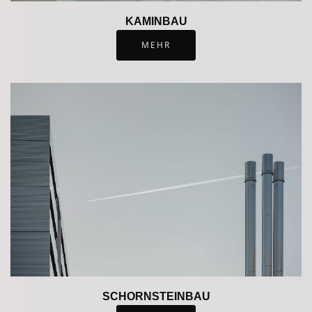
KAMINBAU
!!! Aktuelles !!! Aktuelles !!! Aktuelles
MEHR
!!! Aktuelles !!! Aktuelles !!!
-- In den Sommerferien bleibt unser Geschäft
Samstags geschlossen. Termine sind nach
Vereinbarung möglich --
!!! Aktuelles !!! Aktuelles !!! Aktuelles
!!! Aktuelles !!! Aktuelles !!!
Wir bitten Sie,
immer
einen persönlichen
Termin
mit uns zu
vereinbaren
.
Diesen können Sie gerne unter:
02152 - 51 90 38
oder
i
nfo@timmermanns-
SCHORNSTEINBAU
kamine.de
vereinbaren.